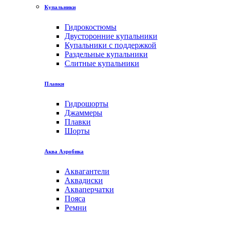
Купальники
Гидрокостюмы
Двусторонние купальники
Купальники с поддержкой
Раздельные купальники
Слитные купальники
Плавки
Гидрошорты
Джаммеры
Плавки
Шорты
Аква Аэробика
Аквагантели
Аквадиски
Акваперчатки
Пояса
Ремни