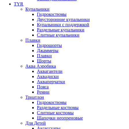
TYR
Купальники
Гидрокостюмы
Двусторонние купальники
Купальники с поддержкой
Раздельные купальники
Слитные купальники
Плавки
Гидрошорты
Джаммеры
Плавки
Шорты
Аква Аэробика
Аквагантели
Аквадиски
Акваперчатки
Пояса
Ремни
Триатлон
Гидрокостюмы
Раздельные костюмы
Слитные костюмы
Шапочки неопреновые
Для Детей
Аксессуары