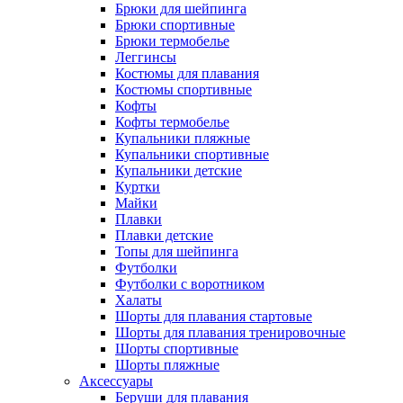
Брюки для шейпинга
Брюки спортивные
Брюки термобелье
Леггинсы
Костюмы для плавания
Костюмы спортивные
Кофты
Кофты термобелье
Купальники пляжные
Купальники спортивные
Купальники детские
Куртки
Майки
Плавки
Плавки детские
Топы для шейпинга
Футболки
Футболки с воротником
Халаты
Шорты для плавания стартовые
Шорты для плавания тренировочные
Шорты спортивные
Шорты пляжные
Аксессуары
Беруши для плавания