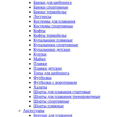
Брюки для шейпинга
Брюки спортивные
Брюки термобелье
Леггинсы
Костюмы для плавания
Костюмы спортивные
Кофты
Кофты термобелье
Купальники пляжные
Купальники спортивные
Купальники детские
Куртки
Майки
Плавки
Плавки детские
Топы для шейпинга
Футболки
Футболки с воротником
Халаты
Шорты для плавания стартовые
Шорты для плавания тренировочные
Шорты спортивные
Шорты пляжные
Аксессуары
Беруши для плавания