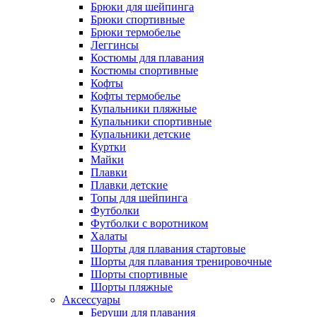
Брюки для шейпинга
Брюки спортивные
Брюки термобелье
Леггинсы
Костюмы для плавания
Костюмы спортивные
Кофты
Кофты термобелье
Купальники пляжные
Купальники спортивные
Купальники детские
Куртки
Майки
Плавки
Плавки детские
Топы для шейпинга
Футболки
Футболки с воротником
Халаты
Шорты для плавания стартовые
Шорты для плавания тренировочные
Шорты спортивные
Шорты пляжные
Аксессуары
Беруши для плавания