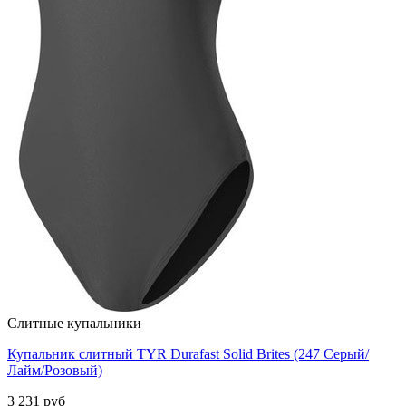
Слитные купальники
Купальник слитный TYR Durafast Solid Brites (247 Серый/
Лайм/Розовый)
3 231 руб