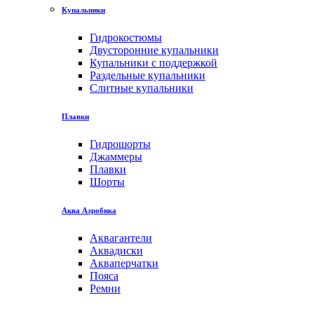
Купальники
Гидрокостюмы
Двусторонние купальники
Купальники с поддержкой
Раздельные купальники
Слитные купальники
Плавки
Гидрошорты
Джаммеры
Плавки
Шорты
Аква Аэробика
Аквагантели
Аквадиски
Акваперчатки
Пояса
Ремни