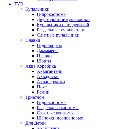
TYR
Купальники
Гидрокостюмы
Двусторонние купальники
Купальники с поддержкой
Раздельные купальники
Слитные купальники
Плавки
Гидрошорты
Джаммеры
Плавки
Шорты
Аква Аэробика
Аквагантели
Аквадиски
Акваперчатки
Пояса
Ремни
Триатлон
Гидрокостюмы
Раздельные костюмы
Слитные костюмы
Шапочки неопреновые
Для Детей
Аксессуары