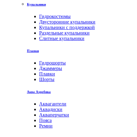
Купальники
Гидрокостюмы
Двусторонние купальники
Купальники с поддержкой
Раздельные купальники
Слитные купальники
Плавки
Гидрошорты
Джаммеры
Плавки
Шорты
Аква Аэробика
Аквагантели
Аквадиски
Акваперчатки
Пояса
Ремни