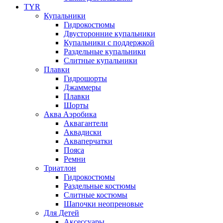
TYR
Купальники
Гидрокостюмы
Двусторонние купальники
Купальники с поддержкой
Раздельные купальники
Слитные купальники
Плавки
Гидрошорты
Джаммеры
Плавки
Шорты
Аква Аэробика
Аквагантели
Аквадиски
Акваперчатки
Пояса
Ремни
Триатлон
Гидрокостюмы
Раздельные костюмы
Слитные костюмы
Шапочки неопреновые
Для Детей
Аксессуары