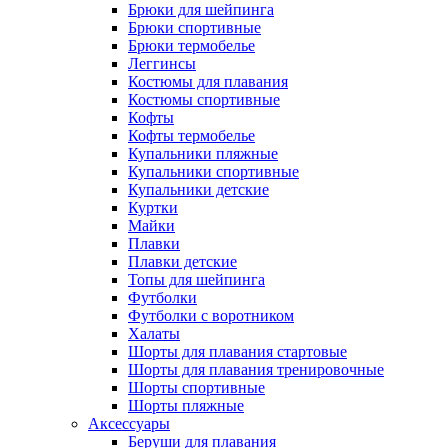
Брюки для шейпинга
Брюки спортивные
Брюки термобелье
Леггинсы
Костюмы для плавания
Костюмы спортивные
Кофты
Кофты термобелье
Купальники пляжные
Купальники спортивные
Купальники детские
Куртки
Майки
Плавки
Плавки детские
Топы для шейпинга
Футболки
Футболки с воротником
Халаты
Шорты для плавания стартовые
Шорты для плавания тренировочные
Шорты спортивные
Шорты пляжные
Аксессуары
Беруши для плавания