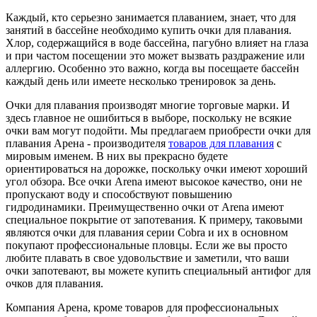
Каждый, кто серьезно занимается плаванием, знает, что для
занятий в бассейне необходимо
купить очки для плавания
.
Хлор, содержащийся в воде бассейна, пагубно влияет на глаза
и при частом посещении это может вызвать раздражение или
аллергию. Особенно это важно, когда вы посещаете бассейн
каждый день или имеете несколько тренировок за день.
Очки для плавания производят многие торговые марки. И
здесь главное не ошибиться в выборе, поскольку не всякие
очки вам могут подойти. Мы предлагаем приобрести
очки для
плавания Арена -
производителя
товаров для плавания
с
мировым именем. В них вы прекрасно будете
ориентироваться на дорожке, поскольку очки имеют хороший
угол обзора. Все очки Arena имеют высокое качество, они не
пропускают воду и способствуют повышению
гидродинамики. Преимущественно очки от Arena имеют
специальное покрытие от запотевания. К примеру, таковыми
являются
очки для плавания
серии
Сobra
и их в основном
покупают профессиональные пловцы. Если же вы просто
любите плавать в свое удовольствие и заметили, что ваши
очки запотевают, вы можете купить специальный
антифог для
очков для плавания
.
Компания Арена, кроме товаров для профессиональных