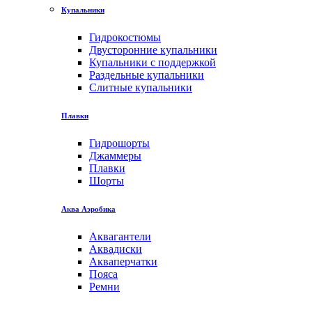
Купальники
Гидрокостюмы
Двусторонние купальники
Купальники с поддержкой
Раздельные купальники
Слитные купальники
Плавки
Гидрошорты
Джаммеры
Плавки
Шорты
Аква Аэробика
Аквагантели
Аквадиски
Акваперчатки
Пояса
Ремни