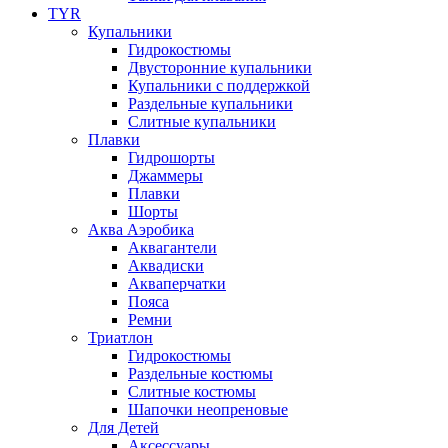
TYR
Купальники
Гидрокостюмы
Двусторонние купальники
Купальники с поддержкой
Раздельные купальники
Слитные купальники
Плавки
Гидрошорты
Джаммеры
Плавки
Шорты
Аква Аэробика
Аквагантели
Аквадиски
Акваперчатки
Пояса
Ремни
Триатлон
Гидрокостюмы
Раздельные костюмы
Слитные костюмы
Шапочки неопреновые
Для Детей
Аксессуары