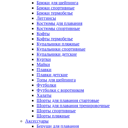
Брюки для шейпинга
Брюки спортивные
Брюки термобелье
Леггинсы
Костюмы для плавания
Костюмы спортивные
Кофты
Кофты термобелье
Купальники пляжные
Купальники спортивные
Купальники детские
Куртки
Майки
Плавки
Плавки детские
Топы для шейпинга
Футболки
Футболки с воротником
Халаты
Шорты для плавания стартовые
Шорты для плавания тренировочные
Шорты спортивные
Шорты пляжные
Аксессуары
Беруши для плавания