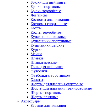
Брюки для шейпинга
Брюки спортивные
Брюки термобелье
Леггинсы
Костюмы для плавания
Костюмы спортивные
Кофты
Кофты термобелье
Купальники пляжные
Купальники спортивные
Купальники детские
Куртки
Майки
Плавки
Плавки детские
Топы для шейпинга
Футболки
Футболки с воротником
Халаты
Шорты для плавания стартовые
Шорты для плавания тренировочные
Шорты спортивные
Шорты пляжные
Аксессуары
Беруши для плавания