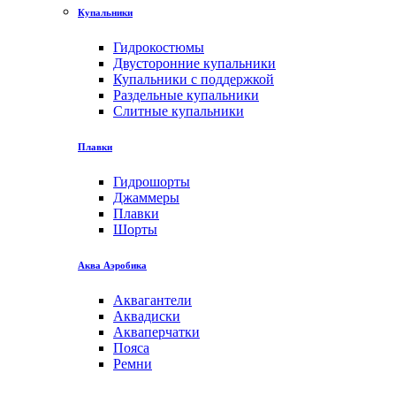
Купальники
Гидрокостюмы
Двусторонние купальники
Купальники с поддержкой
Раздельные купальники
Слитные купальники
Плавки
Гидрошорты
Джаммеры
Плавки
Шорты
Аква Аэробика
Аквагантели
Аквадиски
Акваперчатки
Пояса
Ремни