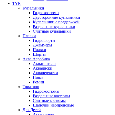
TYR
Купальники
Гидрокостюмы
Двусторонние купальники
Купальники с поддержкой
Раздельные купальники
Слитные купальники
Плавки
Гидрошорты
Джаммеры
Плавки
Шорты
Аква Аэробика
Аквагантели
Аквадиски
Акваперчатки
Пояса
Ремни
Триатлон
Гидрокостюмы
Раздельные костюмы
Слитные костюмы
Шапочки неопреновые
Для Детей
Аксессуары