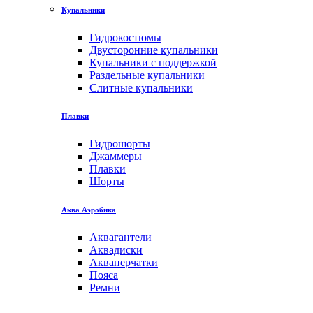
Купальники
Гидрокостюмы
Двусторонние купальники
Купальники с поддержкой
Раздельные купальники
Слитные купальники
Плавки
Гидрошорты
Джаммеры
Плавки
Шорты
Аква Аэробика
Аквагантели
Аквадиски
Акваперчатки
Пояса
Ремни