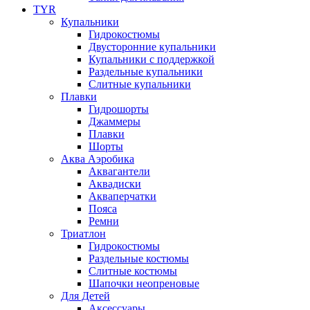
TYR
Купальники
Гидрокостюмы
Двусторонние купальники
Купальники с поддержкой
Раздельные купальники
Слитные купальники
Плавки
Гидрошорты
Джаммеры
Плавки
Шорты
Аква Аэробика
Аквагантели
Аквадиски
Акваперчатки
Пояса
Ремни
Триатлон
Гидрокостюмы
Раздельные костюмы
Слитные костюмы
Шапочки неопреновые
Для Детей
Аксессуары