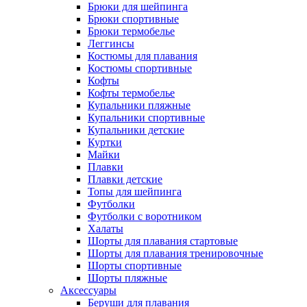
Брюки для шейпинга
Брюки спортивные
Брюки термобелье
Леггинсы
Костюмы для плавания
Костюмы спортивные
Кофты
Кофты термобелье
Купальники пляжные
Купальники спортивные
Купальники детские
Куртки
Майки
Плавки
Плавки детские
Топы для шейпинга
Футболки
Футболки с воротником
Халаты
Шорты для плавания стартовые
Шорты для плавания тренировочные
Шорты спортивные
Шорты пляжные
Аксессуары
Беруши для плавания