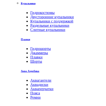
Купальники
Гидрокостюмы
Двусторонние купальники
Купальники с поддержкой
Раздельные купальники
Слитные купальники
Плавки
Гидрошорты
Джаммеры
Плавки
Шорты
Аква Аэробика
Аквагантели
Аквадиски
Акваперчатки
Пояса
Ремни