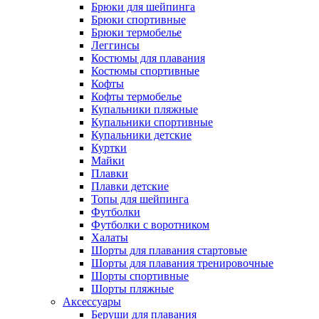
Брюки для шейпинга
Брюки спортивные
Брюки термобелье
Леггинсы
Костюмы для плавания
Костюмы спортивные
Кофты
Кофты термобелье
Купальники пляжные
Купальники спортивные
Купальники детские
Куртки
Майки
Плавки
Плавки детские
Топы для шейпинга
Футболки
Футболки с воротником
Халаты
Шорты для плавания стартовые
Шорты для плавания тренировочные
Шорты спортивные
Шорты пляжные
Аксессуары
Беруши для плавания