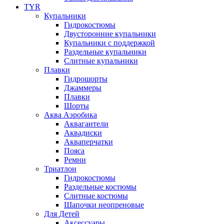
TYR
Купальники
Гидрокостюмы
Двусторонние купальники
Купальники с поддержкой
Раздельные купальники
Слитные купальники
Плавки
Гидрошорты
Джаммеры
Плавки
Шорты
Аква Аэробика
Аквагантели
Аквадиски
Акваперчатки
Пояса
Ремни
Триатлон
Гидрокостюмы
Раздельные костюмы
Слитные костюмы
Шапочки неопреновые
Для Детей
Аксессуары