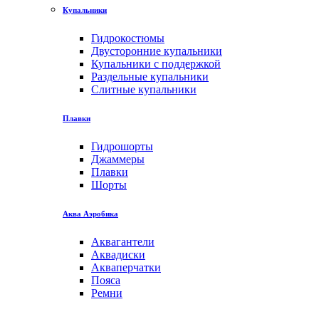
Купальники
Гидрокостюмы
Двусторонние купальники
Купальники с поддержкой
Раздельные купальники
Слитные купальники
Плавки
Гидрошорты
Джаммеры
Плавки
Шорты
Аква Аэробика
Аквагантели
Аквадиски
Акваперчатки
Пояса
Ремни