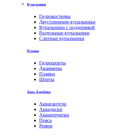
Купальники
Гидрокостюмы
Двусторонние купальники
Купальники с поддержкой
Раздельные купальники
Слитные купальники
Плавки
Гидрошорты
Джаммеры
Плавки
Шорты
Аква Аэробика
Аквагантели
Аквадиски
Акваперчатки
Пояса
Ремни