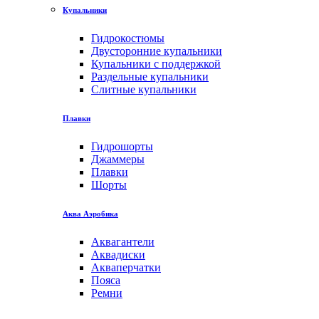
Купальники
Гидрокостюмы
Двусторонние купальники
Купальники с поддержкой
Раздельные купальники
Слитные купальники
Плавки
Гидрошорты
Джаммеры
Плавки
Шорты
Аква Аэробика
Аквагантели
Аквадиски
Акваперчатки
Пояса
Ремни