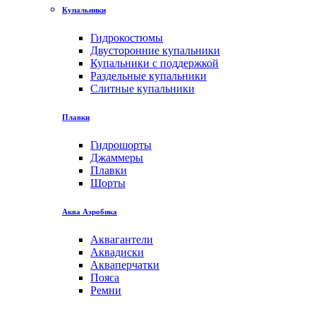
Купальники
Гидрокостюмы
Двусторонние купальники
Купальники с поддержкой
Раздельные купальники
Слитные купальники
Плавки
Гидрошорты
Джаммеры
Плавки
Шорты
Аква Аэробика
Аквагантели
Аквадиски
Акваперчатки
Пояса
Ремни