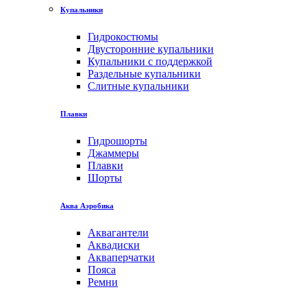
Купальники
Гидрокостюмы
Двусторонние купальники
Купальники с поддержкой
Раздельные купальники
Слитные купальники
Плавки
Гидрошорты
Джаммеры
Плавки
Шорты
Аква Аэробика
Аквагантели
Аквадиски
Акваперчатки
Пояса
Ремни