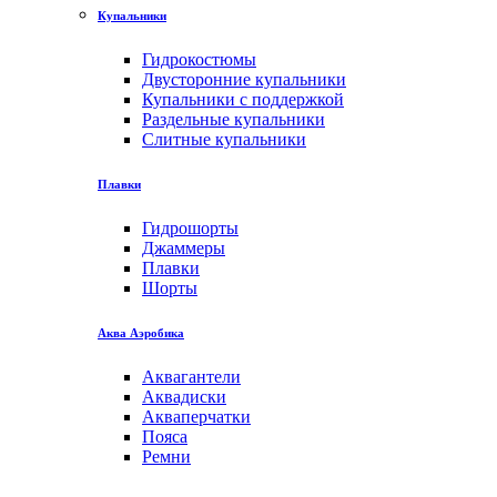
Купальники
Гидрокостюмы
Двусторонние купальники
Купальники с поддержкой
Раздельные купальники
Слитные купальники
Плавки
Гидрошорты
Джаммеры
Плавки
Шорты
Аква Аэробика
Аквагантели
Аквадиски
Акваперчатки
Пояса
Ремни