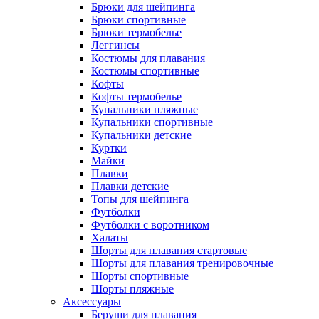
Брюки для шейпинга
Брюки спортивные
Брюки термобелье
Леггинсы
Костюмы для плавания
Костюмы спортивные
Кофты
Кофты термобелье
Купальники пляжные
Купальники спортивные
Купальники детские
Куртки
Майки
Плавки
Плавки детские
Топы для шейпинга
Футболки
Футболки с воротником
Халаты
Шорты для плавания стартовые
Шорты для плавания тренировочные
Шорты спортивные
Шорты пляжные
Аксессуары
Беруши для плавания