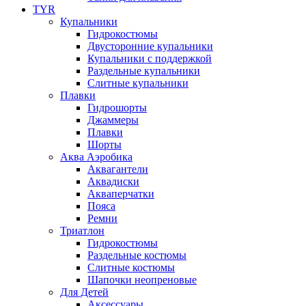
TYR
Купальники
Гидрокостюмы
Двусторонние купальники
Купальники с поддержкой
Раздельные купальники
Слитные купальники
Плавки
Гидрошорты
Джаммеры
Плавки
Шорты
Аква Аэробика
Аквагантели
Аквадиски
Акваперчатки
Пояса
Ремни
Триатлон
Гидрокостюмы
Раздельные костюмы
Слитные костюмы
Шапочки неопреновые
Для Детей
Аксессуары