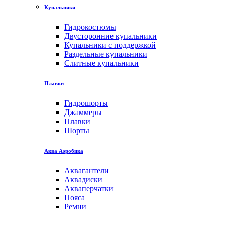
Купальники
Гидрокостюмы
Двусторонние купальники
Купальники с поддержкой
Раздельные купальники
Слитные купальники
Плавки
Гидрошорты
Джаммеры
Плавки
Шорты
Аква Аэробика
Аквагантели
Аквадиски
Акваперчатки
Пояса
Ремни