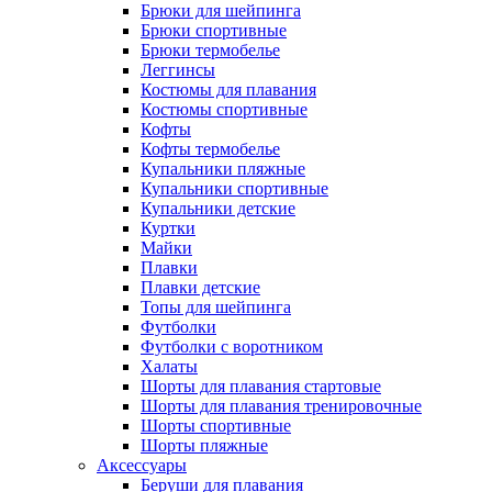
Брюки для шейпинга
Брюки спортивные
Брюки термобелье
Леггинсы
Костюмы для плавания
Костюмы спортивные
Кофты
Кофты термобелье
Купальники пляжные
Купальники спортивные
Купальники детские
Куртки
Майки
Плавки
Плавки детские
Топы для шейпинга
Футболки
Футболки с воротником
Халаты
Шорты для плавания стартовые
Шорты для плавания тренировочные
Шорты спортивные
Шорты пляжные
Аксессуары
Беруши для плавания