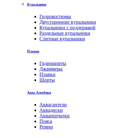
Купальники
Гидрокостюмы
Двусторонние купальники
Купальники с поддержкой
Раздельные купальники
Слитные купальники
Плавки
Гидрошорты
Джаммеры
Плавки
Шорты
Аква Аэробика
Аквагантели
Аквадиски
Акваперчатки
Пояса
Ремни