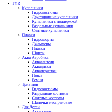
TYR
Купальники
Гидрокостюмы
Двусторонние купальники
Купальники с поддержкой
Раздельные купальники
Слитные купальники
Плавки
Гидрошорты
Джаммеры
Плавки
Шорты
Аква Аэробика
Аквагантели
Аквадиски
Акваперчатки
Пояса
Ремни
Триатлон
Гидрокостюмы
Раздельные костюмы
Слитные костюмы
Шапочки неопреновые
Для Детей
Аксессуары