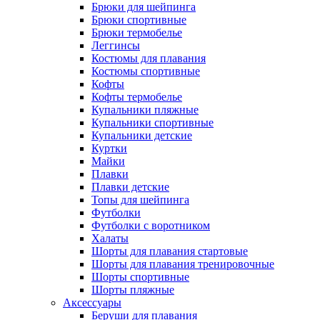
Брюки для шейпинга
Брюки спортивные
Брюки термобелье
Леггинсы
Костюмы для плавания
Костюмы спортивные
Кофты
Кофты термобелье
Купальники пляжные
Купальники спортивные
Купальники детские
Куртки
Майки
Плавки
Плавки детские
Топы для шейпинга
Футболки
Футболки с воротником
Халаты
Шорты для плавания стартовые
Шорты для плавания тренировочные
Шорты спортивные
Шорты пляжные
Аксессуары
Беруши для плавания