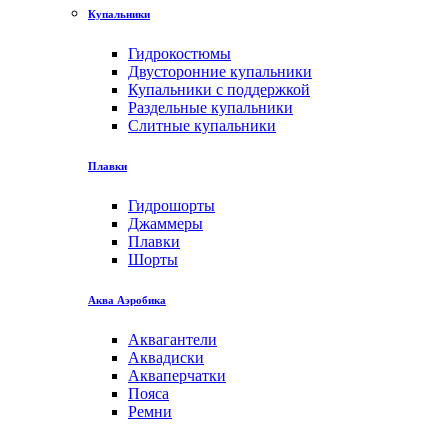
Купальники
Гидрокостюмы
Двусторонние купальники
Купальники с поддержкой
Раздельные купальники
Слитные купальники
Плавки
Гидрошорты
Джаммеры
Плавки
Шорты
Аква Аэробика
Аквагантели
Аквадиски
Акваперчатки
Пояса
Ремни