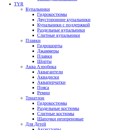
TYR
Купальники
Гидрокостюмы
Двусторонние купальники
Купальники с поддержкой
Раздельные купальники
Слитные купальники
Плавки
Гидрошорты
Джаммеры
Плавки
Шорты
Аква Аэробика
Аквагантели
Аквадиски
Акваперчатки
Пояса
Ремни
Триатлон
Гидрокостюмы
Раздельные костюмы
Слитные костюмы
Шапочки неопреновые
Для Детей
Аксессуары