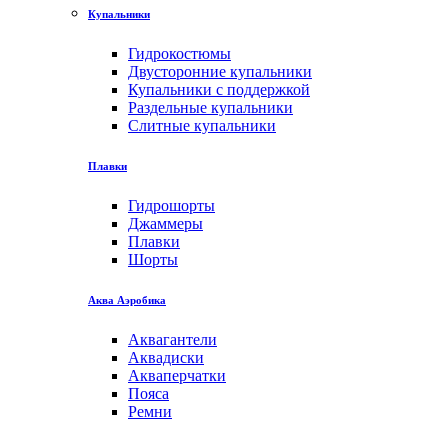
Купальники
Гидрокостюмы
Двусторонние купальники
Купальники с поддержкой
Раздельные купальники
Слитные купальники
Плавки
Гидрошорты
Джаммеры
Плавки
Шорты
Аква Аэробика
Аквагантели
Аквадиски
Акваперчатки
Пояса
Ремни