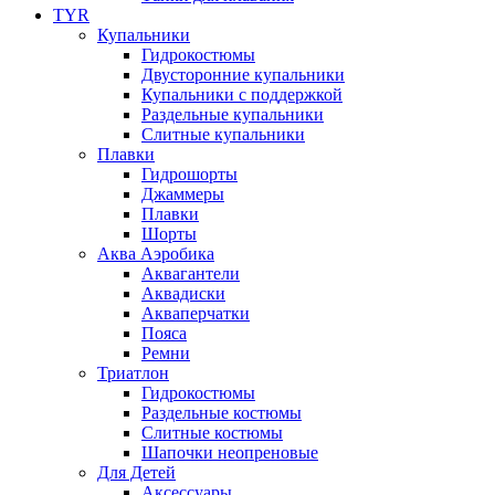
TYR
Купальники
Гидрокостюмы
Двусторонние купальники
Купальники с поддержкой
Раздельные купальники
Слитные купальники
Плавки
Гидрошорты
Джаммеры
Плавки
Шорты
Аква Аэробика
Аквагантели
Аквадиски
Акваперчатки
Пояса
Ремни
Триатлон
Гидрокостюмы
Раздельные костюмы
Слитные костюмы
Шапочки неопреновые
Для Детей
Аксессуары