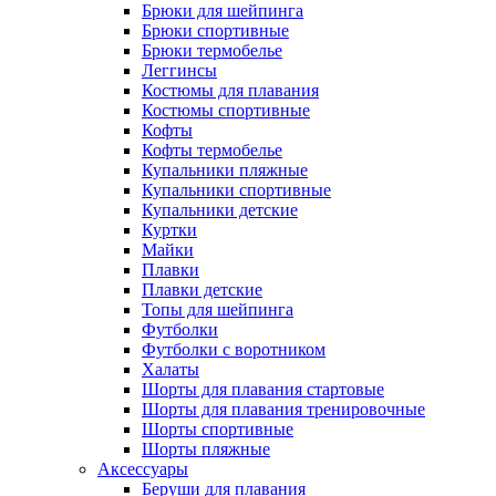
Брюки для шейпинга
Брюки спортивные
Брюки термобелье
Леггинсы
Костюмы для плавания
Костюмы спортивные
Кофты
Кофты термобелье
Купальники пляжные
Купальники спортивные
Купальники детские
Куртки
Майки
Плавки
Плавки детские
Топы для шейпинга
Футболки
Футболки с воротником
Халаты
Шорты для плавания стартовые
Шорты для плавания тренировочные
Шорты спортивные
Шорты пляжные
Аксессуары
Беруши для плавания