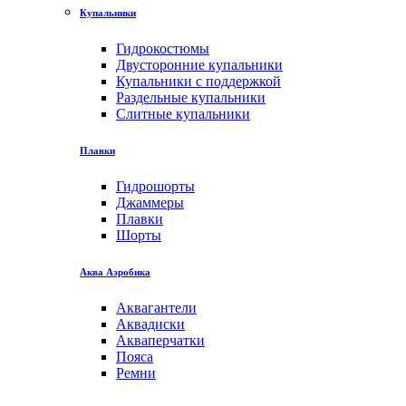
Купальники
Гидрокостюмы
Двусторонние купальники
Купальники с поддержкой
Раздельные купальники
Слитные купальники
Плавки
Гидрошорты
Джаммеры
Плавки
Шорты
Аква Аэробика
Аквагантели
Аквадиски
Акваперчатки
Пояса
Ремни