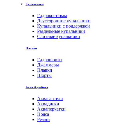
Купальники
Гидрокостюмы
Двусторонние купальники
Купальники с поддержкой
Раздельные купальники
Слитные купальники
Плавки
Гидрошорты
Джаммеры
Плавки
Шорты
Аква Аэробика
Аквагантели
Аквадиски
Акваперчатки
Пояса
Ремни