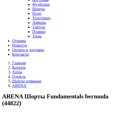
Футболки
Шорты
Поло
Толстовки
Лайкры
Тайтсы
Плавки
Топы
Отзывы
Новости
Оплата и доставка
Контакты
Главная
Каталог
Arena
Одежда
Шорты пляжные
ARENA
ARENA Шорты Fundamentals bermuda
(44822)