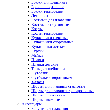
Брюки для шейпинга
Брюки спортивные
Брюки термобелье
Леггинсы
Костюмы для плавания
Костюмы спортивные
Кофты
Кофты термобелье
Купальники пляжные
Купальники спортивные
Купальники детские
Куртки
Майки
Плавки
Плавки детские
Топы для шейпинга
Футболки
Футболки с воротником
Халаты
Шорты для плавания стартовые
Шорты для плавания тренировочные
Шорты спортивные
Шорты пляжные
Аксессуары
Беруши для плавания