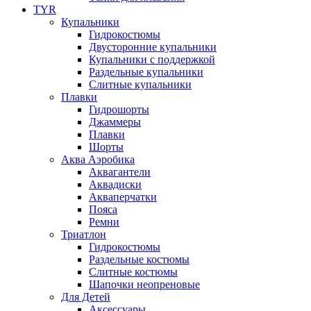
TYR
Купальники
Гидрокостюмы
Двусторонние купальники
Купальники с поддержкой
Раздельные купальники
Слитные купальники
Плавки
Гидрошорты
Джаммеры
Плавки
Шорты
Аква Аэробика
Аквагантели
Аквадиски
Акваперчатки
Пояса
Ремни
Триатлон
Гидрокостюмы
Раздельные костюмы
Слитные костюмы
Шапочки неопреновые
Для Детей
Аксессуары