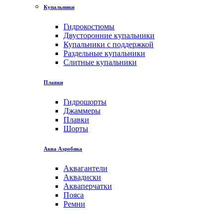
Купальники
Гидрокостюмы
Двусторонние купальники
Купальники с поддержкой
Раздельные купальники
Слитные купальники
Плавки
Гидрошорты
Джаммеры
Плавки
Шорты
Аква Аэробика
Аквагантели
Аквадиски
Акваперчатки
Пояса
Ремни