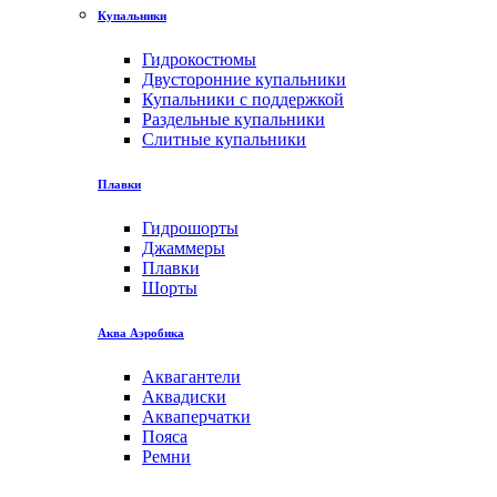
Купальники
Гидрокостюмы
Двусторонние купальники
Купальники с поддержкой
Раздельные купальники
Слитные купальники
Плавки
Гидрошорты
Джаммеры
Плавки
Шорты
Аква Аэробика
Аквагантели
Аквадиски
Акваперчатки
Пояса
Ремни