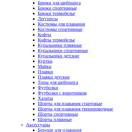
Брюки для шейпинга
Брюки спортивные
Брюки термобелье
Леггинсы
Костюмы для плавания
Костюмы спортивные
Кофты
Кофты термобелье
Купальники пляжные
Купальники спортивные
Купальники детские
Куртки
Майки
Плавки
Плавки детские
Топы для шейпинга
Футболки
Футболки с воротником
Халаты
Шорты для плавания стартовые
Шорты для плавания тренировочные
Шорты спортивные
Шорты пляжные
Аксессуары
Беруши для плавания