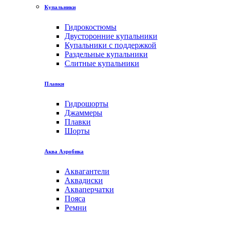
Купальники
Гидрокостюмы
Двусторонние купальники
Купальники с поддержкой
Раздельные купальники
Слитные купальники
Плавки
Гидрошорты
Джаммеры
Плавки
Шорты
Аква Аэробика
Аквагантели
Аквадиски
Акваперчатки
Пояса
Ремни