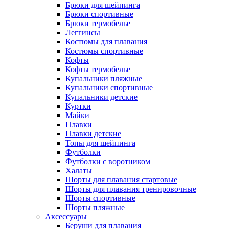
Брюки для шейпинга
Брюки спортивные
Брюки термобелье
Леггинсы
Костюмы для плавания
Костюмы спортивные
Кофты
Кофты термобелье
Купальники пляжные
Купальники спортивные
Купальники детские
Куртки
Майки
Плавки
Плавки детские
Топы для шейпинга
Футболки
Футболки с воротником
Халаты
Шорты для плавания стартовые
Шорты для плавания тренировочные
Шорты спортивные
Шорты пляжные
Аксессуары
Беруши для плавания