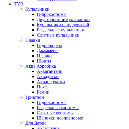
TYR
Купальники
Гидрокостюмы
Двусторонние купальники
Купальники с поддержкой
Раздельные купальники
Слитные купальники
Плавки
Гидрошорты
Джаммеры
Плавки
Шорты
Аква Аэробика
Аквагантели
Аквадиски
Акваперчатки
Пояса
Ремни
Триатлон
Гидрокостюмы
Раздельные костюмы
Слитные костюмы
Шапочки неопреновые
Для Детей
Аксессуары