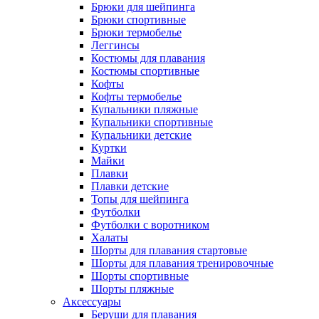
Брюки для шейпинга
Брюки спортивные
Брюки термобелье
Леггинсы
Костюмы для плавания
Костюмы спортивные
Кофты
Кофты термобелье
Купальники пляжные
Купальники спортивные
Купальники детские
Куртки
Майки
Плавки
Плавки детские
Топы для шейпинга
Футболки
Футболки с воротником
Халаты
Шорты для плавания стартовые
Шорты для плавания тренировочные
Шорты спортивные
Шорты пляжные
Аксессуары
Беруши для плавания