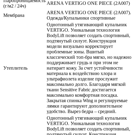
Паропроницаемость
ARENA VERTIGO ONE PIECE (2A007)
(г/м2 / 24ч)
ARENA VERTIGO ONE PIECE (2A007).
Мембрана
Одежда/Купальники спортивные
Однотонный утягивающий купальник
VERTIGO. Уникальная технология
BodyLift позволяет создать спортивный,
подтянутый силуэт. Конструкция
модели визуально корректирует
проблемные зоны. Вшитый
классический топ-бра мягко, но надежно
поддерживает грудь и при этом не
Утеплитель
натирает кожу. За счет устойчивости
материала к воздействию хлора и
ультрафиолета изделие прослужит
максимально долго. Благодаря мягкой
ткани Sensitive Fabric достигается
максимально комфортная посадка.
Закрытая спинка Wing и регулируемые
лямки гарантируют дополнительное
удобство. Вырез бедра – средний.
Однотонный утягивающий купальник
VERTIGO. Уникальная технология
BodyLift позволяет создать спортивный,
подтянутый силуэт. Конструкция