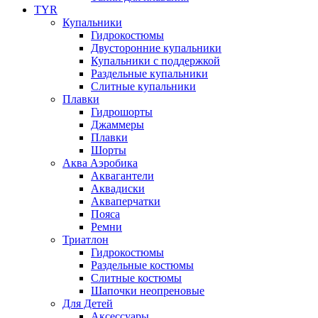
TYR
Купальники
Гидрокостюмы
Двусторонние купальники
Купальники с поддержкой
Раздельные купальники
Слитные купальники
Плавки
Гидрошорты
Джаммеры
Плавки
Шорты
Аква Аэробика
Аквагантели
Аквадиски
Акваперчатки
Пояса
Ремни
Триатлон
Гидрокостюмы
Раздельные костюмы
Слитные костюмы
Шапочки неопреновые
Для Детей
Аксессуары