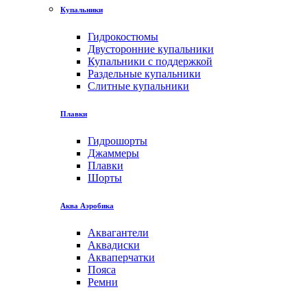
Купальники
Гидрокостюмы
Двусторонние купальники
Купальники с поддержкой
Раздельные купальники
Слитные купальники
Плавки
Гидрошорты
Джаммеры
Плавки
Шорты
Аква Аэробика
Аквагантели
Аквадиски
Акваперчатки
Пояса
Ремни