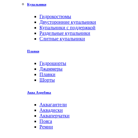
Купальники
Гидрокостюмы
Двусторонние купальники
Купальники с поддержкой
Раздельные купальники
Слитные купальники
Плавки
Гидрошорты
Джаммеры
Плавки
Шорты
Аква Аэробика
Аквагантели
Аквадиски
Акваперчатки
Пояса
Ремни