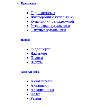
Купальники
Гидрокостюмы
Двусторонние купальники
Купальники с поддержкой
Раздельные купальники
Слитные купальники
Плавки
Гидрошорты
Джаммеры
Плавки
Шорты
Аква Аэробика
Аквагантели
Аквадиски
Акваперчатки
Пояса
Ремни