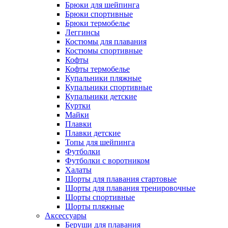
Брюки для шейпинга
Брюки спортивные
Брюки термобелье
Леггинсы
Костюмы для плавания
Костюмы спортивные
Кофты
Кофты термобелье
Купальники пляжные
Купальники спортивные
Купальники детские
Куртки
Майки
Плавки
Плавки детские
Топы для шейпинга
Футболки
Футболки с воротником
Халаты
Шорты для плавания стартовые
Шорты для плавания тренировочные
Шорты спортивные
Шорты пляжные
Аксессуары
Беруши для плавания