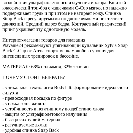
воздействия ультрафиолетового излучения и хлора. Вшитый
классический топ-бра с чашечками C-Cup мягко, но надежно
поддерживает грудь и при этом не натирает кожу. Спинка
Strap Back с регулируемыми по длине лямками не стесняет
движений. Средний вырез бедра. Контрастный графический
принт украшает эту однотонную модель.
Интернет-магазин товаров для плавания
Plavanie24 рекомендуют утягивающий купальник Sylvia Strap
Back C-Cup от Arena спортсменкам любого уровня для
интенсивных тренировок в бассейне.
МАТЕРИАЛ: 68% полиамид, 32% эластан
ПОЧЕМУ СТОИТ ВЫБРАТЬ?
- уникальная технология BodyLift: формирование идеального
силуэта
- превосходная посадка по фигуре
- утяжка зоны живота
- устойчивость к негативному воздействию хлора
- защита от ультрафиолетового излучения
- быстросохнущий материал
- регулируемые лямки
- удобная спинка Strap Back