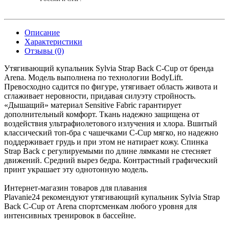
Описание
Характеристики
Отзывы (0)
Утягивающий купальник Sylvia Strap Back C-Cup от бренда
Arena. Модель выполнена по технологии BodyLift.
Превосходно садится по фигуре, утягивает область живота и
сглаживает неровности, придавая силуэту стройность.
«Дышащий» материал Sensitive Fabric гарантирует
дополнительный комфорт. Ткань надежно защищена от
воздействия ультрафиолетового излучения и хлора. Вшитый
классический топ-бра с чашечками C-Cup мягко, но надежно
поддерживает грудь и при этом не натирает кожу. Спинка
Strap Back с регулируемыми по длине лямками не стесняет
движений. Средний вырез бедра. Контрастный графический
принт украшает эту однотонную модель.
Интернет-магазин товаров для плавания
Plavanie24 рекомендуют утягивающий купальник Sylvia Strap
Back C-Cup от Arena спортсменкам любого уровня для
интенсивных тренировок в бассейне.