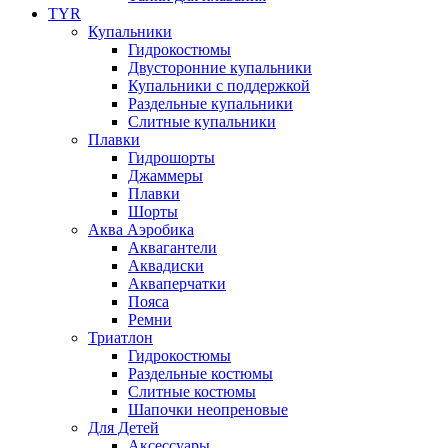
TYR
Купальники
Гидрокостюмы
Двусторонние купальники
Купальники с поддержкой
Раздельные купальники
Слитные купальники
Плавки
Гидрошорты
Джаммеры
Плавки
Шорты
Аква Аэробика
Аквагантели
Аквадиски
Акваперчатки
Пояса
Ремни
Триатлон
Гидрокостюмы
Раздельные костюмы
Слитные костюмы
Шапочки неопреновые
Для Детей
Аксессуары