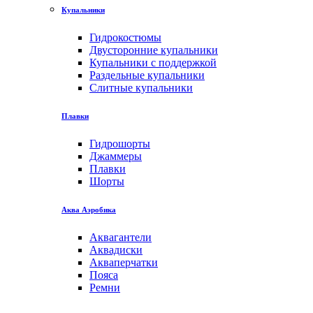
Купальники
Гидрокостюмы
Двусторонние купальники
Купальники с поддержкой
Раздельные купальники
Слитные купальники
Плавки
Гидрошорты
Джаммеры
Плавки
Шорты
Аква Аэробика
Аквагантели
Аквадиски
Акваперчатки
Пояса
Ремни