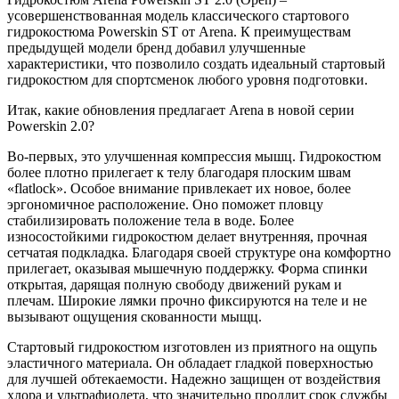
усовершенствованная модель классического стартового
гидрокостюма Powerskin ST от Arena. К преимуществам
предыдущей модели бренд добавил улучшенные
характеристики, что позволило создать идеальный стартовый
гидрокостюм для спортсменок любого уровня подготовки.
Итак, какие обновления предлагает Arena в новой серии
Powerskin 2.0?
Во-первых, это улучшенная компрессия мышц. Гидрокостюм
более плотно прилегает к телу благодаря плоским швам
«flatlock». Особое внимание привлекает их новое, более
эргономичное расположение. Оно поможет пловцу
стабилизировать положение тела в воде. Более
износостойкими гидрокостюм делает внутренняя, прочная
сетчатая подкладка. Благодаря своей структуре она комфортно
прилегает, оказывая мышечную поддержку. Форма спинки
открытая, дарящая полную свободу движений рукам и
плечам. Широкие лямки прочно фиксируются на теле и не
вызывают ощущения скованности мыщц.
Стартовый гидрокостюм изготовлен из приятного на ощупь
эластичного материала. Он обладает гладкой поверхностью
для лучшей обтекаемости. Надежно защищен от воздействия
хлора и ультрафиолета, что значительно продлит срок службы