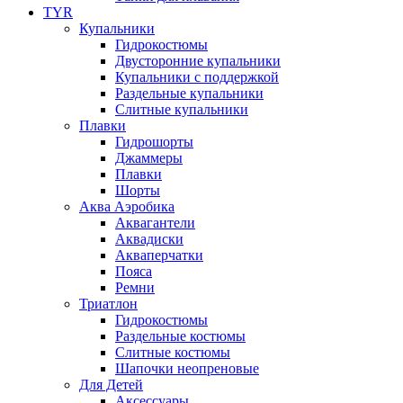
TYR
Купальники
Гидрокостюмы
Двусторонние купальники
Купальники с поддержкой
Раздельные купальники
Слитные купальники
Плавки
Гидрошорты
Джаммеры
Плавки
Шорты
Аква Аэробика
Аквагантели
Аквадиски
Акваперчатки
Пояса
Ремни
Триатлон
Гидрокостюмы
Раздельные костюмы
Слитные костюмы
Шапочки неопреновые
Для Детей
Аксессуары