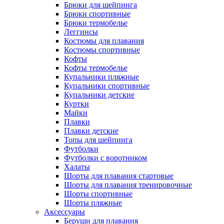
Брюки для шейпинга
Брюки спортивные
Брюки термобелье
Леггинсы
Костюмы для плавания
Костюмы спортивные
Кофты
Кофты термобелье
Купальники пляжные
Купальники спортивные
Купальники детские
Куртки
Майки
Плавки
Плавки детские
Топы для шейпинга
Футболки
Футболки с воротником
Халаты
Шорты для плавания стартовые
Шорты для плавания тренировочные
Шорты спортивные
Шорты пляжные
Аксессуары
Беруши для плавания