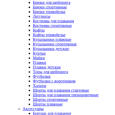
Брюки для шейпинга
Брюки спортивные
Брюки термобелье
Леггинсы
Костюмы для плавания
Костюмы спортивные
Кофты
Кофты термобелье
Купальники пляжные
Купальники спортивные
Купальники детские
Куртки
Майки
Плавки
Плавки детские
Топы для шейпинга
Футболки
Футболки с воротником
Халаты
Шорты для плавания стартовые
Шорты для плавания тренировочные
Шорты спортивные
Шорты пляжные
Аксессуары
Беруши для плавания