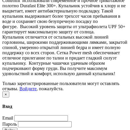
Controlfit использовали современное и прочное трикотажное
полотно Durafast Elite 300+. Купальник устойчив к хлору и не
выцветает, имеет антибактериальную подкладку. Такой
купальник выдерживает более трехсот часов пребывания в
воде и сохраняет свою безупречную посадку по
фигуре. Высокий уровень защиты от ультрафиолета UPF 50+
гарантирует максимальную защиту от солнца.
Купальник отличается от остальных высокой линией
горловины, широкими поддерживающими лямками, закрытой
спиной, умеренно открытой линией бедра и имеет полную
поддержку со всех сторон. Сетка Power mesh обеспечивает
отличное прилегание по талии и придает гладкий силуэт
купальнику. Контурные чашечки удачным образом
подчеркивают форму груди. Вы получите максимум
удовольствий и комфорт, использую данный купальник!
Только зарегистрированные пользователи могут оставлять
отзывы.
Войдите
, пожалуйста.
×
Вход
Email
Пароль