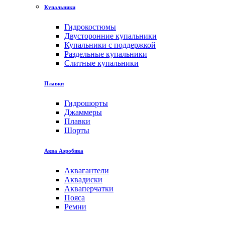
Купальники
Гидрокостюмы
Двусторонние купальники
Купальники с поддержкой
Раздельные купальники
Слитные купальники
Плавки
Гидрошорты
Джаммеры
Плавки
Шорты
Аква Аэробика
Аквагантели
Аквадиски
Акваперчатки
Пояса
Ремни