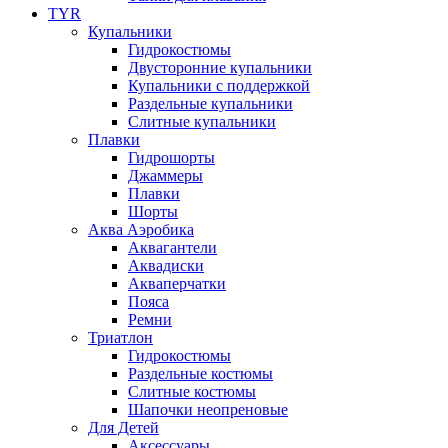
TYR
Купальники
Гидрокостюмы
Двусторонние купальники
Купальники с поддержкой
Раздельные купальники
Слитные купальники
Плавки
Гидрошорты
Джаммеры
Плавки
Шорты
Аква Аэробика
Аквагантели
Аквадиски
Акваперчатки
Пояса
Ремни
Триатлон
Гидрокостюмы
Раздельные костюмы
Слитные костюмы
Шапочки неопреновые
Для Детей
Аксессуары