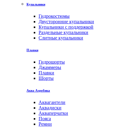
Купальники
Гидрокостюмы
Двусторонние купальники
Купальники с поддержкой
Раздельные купальники
Слитные купальники
Плавки
Гидрошорты
Джаммеры
Плавки
Шорты
Аква Аэробика
Аквагантели
Аквадиски
Акваперчатки
Пояса
Ремни