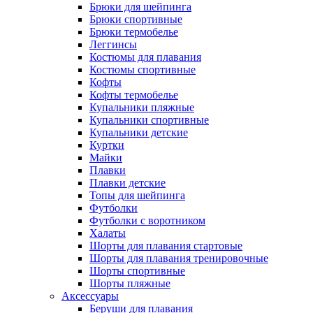
Брюки для шейпинга
Брюки спортивные
Брюки термобелье
Леггинсы
Костюмы для плавания
Костюмы спортивные
Кофты
Кофты термобелье
Купальники пляжные
Купальники спортивные
Купальники детские
Куртки
Майки
Плавки
Плавки детские
Топы для шейпинга
Футболки
Футболки с воротником
Халаты
Шорты для плавания стартовые
Шорты для плавания тренировочные
Шорты спортивные
Шорты пляжные
Аксессуары
Беруши для плавания