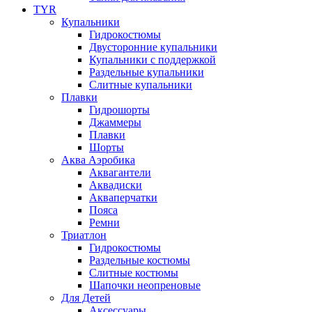
TYR
Купальники
Гидрокостюмы
Двусторонние купальники
Купальники с поддержкой
Раздельные купальники
Слитные купальники
Плавки
Гидрошорты
Джаммеры
Плавки
Шорты
Аква Аэробика
Аквагантели
Аквадиски
Акваперчатки
Пояса
Ремни
Триатлон
Гидрокостюмы
Раздельные костюмы
Слитные костюмы
Шапочки неопреновые
Для Детей
Аксессуары