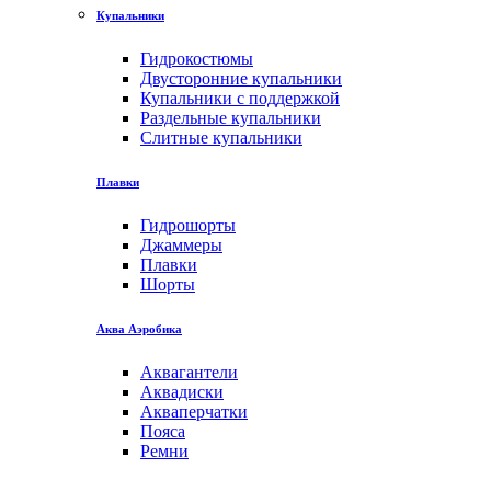
Купальники
Гидрокостюмы
Двусторонние купальники
Купальники с поддержкой
Раздельные купальники
Слитные купальники
Плавки
Гидрошорты
Джаммеры
Плавки
Шорты
Аква Аэробика
Аквагантели
Аквадиски
Акваперчатки
Пояса
Ремни