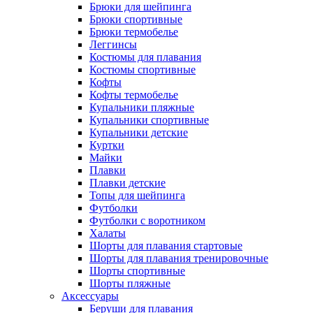
Брюки для шейпинга
Брюки спортивные
Брюки термобелье
Леггинсы
Костюмы для плавания
Костюмы спортивные
Кофты
Кофты термобелье
Купальники пляжные
Купальники спортивные
Купальники детские
Куртки
Майки
Плавки
Плавки детские
Топы для шейпинга
Футболки
Футболки с воротником
Халаты
Шорты для плавания стартовые
Шорты для плавания тренировочные
Шорты спортивные
Шорты пляжные
Аксессуары
Беруши для плавания