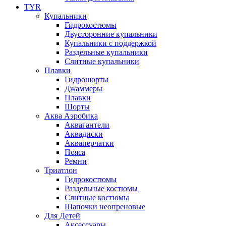
TYR
Купальники
Гидрокостюмы
Двусторонние купальники
Купальники с поддержкой
Раздельные купальники
Слитные купальники
Плавки
Гидрошорты
Джаммеры
Плавки
Шорты
Аква Аэробика
Аквагантели
Аквадиски
Акваперчатки
Пояса
Ремни
Триатлон
Гидрокостюмы
Раздельные костюмы
Слитные костюмы
Шапочки неопреновые
Для Детей
Аксессуары