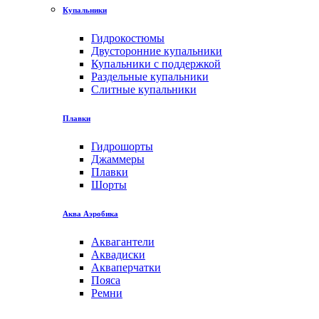
Купальники
Гидрокостюмы
Двусторонние купальники
Купальники с поддержкой
Раздельные купальники
Слитные купальники
Плавки
Гидрошорты
Джаммеры
Плавки
Шорты
Аква Аэробика
Аквагантели
Аквадиски
Акваперчатки
Пояса
Ремни