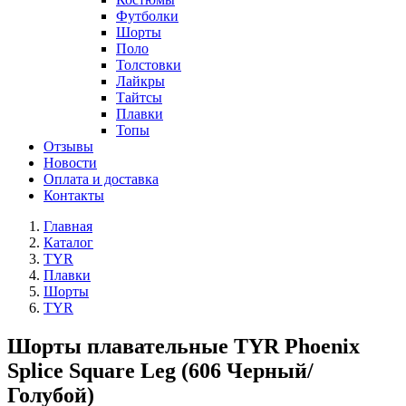
Футболки
Шорты
Поло
Толстовки
Лайкры
Тайтсы
Плавки
Топы
Отзывы
Новости
Оплата и доставка
Контакты
Главная
Каталог
TYR
Плавки
Шорты
TYR
Шорты плавательные TYR Phoenix
Splice Square Leg (606 Черный/
Голубой)