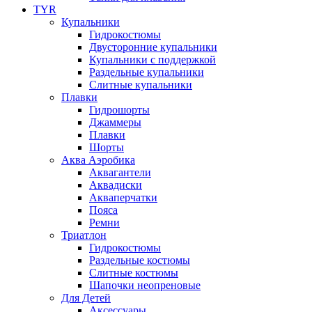
TYR
Купальники
Гидрокостюмы
Двусторонние купальники
Купальники с поддержкой
Раздельные купальники
Слитные купальники
Плавки
Гидрошорты
Джаммеры
Плавки
Шорты
Аква Аэробика
Аквагантели
Аквадиски
Акваперчатки
Пояса
Ремни
Триатлон
Гидрокостюмы
Раздельные костюмы
Слитные костюмы
Шапочки неопреновые
Для Детей
Аксессуары