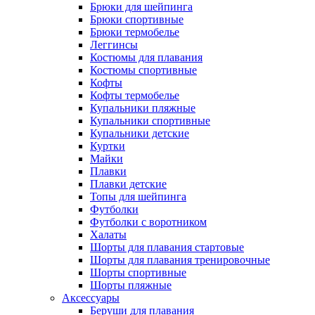
Брюки для шейпинга
Брюки спортивные
Брюки термобелье
Леггинсы
Костюмы для плавания
Костюмы спортивные
Кофты
Кофты термобелье
Купальники пляжные
Купальники спортивные
Купальники детские
Куртки
Майки
Плавки
Плавки детские
Топы для шейпинга
Футболки
Футболки с воротником
Халаты
Шорты для плавания стартовые
Шорты для плавания тренировочные
Шорты спортивные
Шорты пляжные
Аксессуары
Беруши для плавания