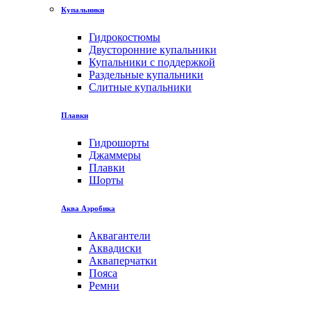
Купальники
Гидрокостюмы
Двусторонние купальники
Купальники с поддержкой
Раздельные купальники
Слитные купальники
Плавки
Гидрошорты
Джаммеры
Плавки
Шорты
Аква Аэробика
Аквагантели
Аквадиски
Акваперчатки
Пояса
Ремни