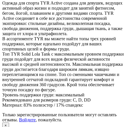
Одежда для спорта TYR Active создана для девушек, ведущих
активный образ жизни и подходит для занятий фитнесом,
бегом, йогой, плаванием и другими видами спорта. TYR
Active соединяет в себе все достоинства современной
экипировки: стильные дизайны, великолепная посадка,
свобода движения, поддержка груди, дышащая ткань, а также
защита от хлора и ультрафиолета.
В ассортименте TYR вы можете найти топы трех уровней
поддержки, которые идеально подойдут для ваших
спортивных целей и формы груди.
Топ TYR Solid Lola Tank с максимальным уровнем поддержки
груди подойдет для всех видов физической активности
высокой и средней интенсивности. Максимальная поддержка
груди достигается благодаря широким лямкам, изящно
переплетающимся на спине. Топ со сменными чашечками и
внутренней сетчатой подкладной гарантирует комфорт и
свободу движения 360 градусов. Крой топа обеспечивает
точную посадку по фигуре.
Уровень поддержки груди: максимальный
Рекомендовано для размеров груди: C, D, DD
Материал: 83% полиэстер / 17% спандекс
Только зарегистрированные пользователи могут оставлять
отзывы.
Войдите
, пожалуйста.
×