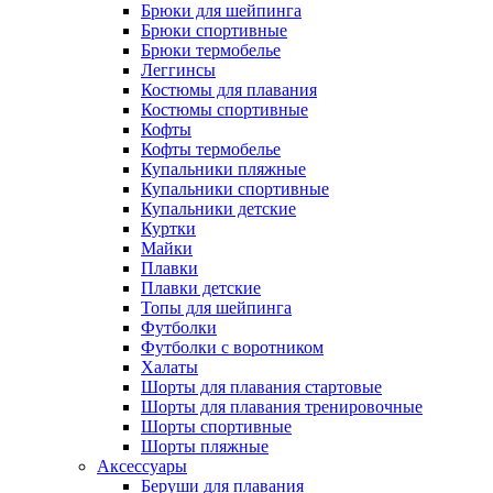
Брюки для шейпинга
Брюки спортивные
Брюки термобелье
Леггинсы
Костюмы для плавания
Костюмы спортивные
Кофты
Кофты термобелье
Купальники пляжные
Купальники спортивные
Купальники детские
Куртки
Майки
Плавки
Плавки детские
Топы для шейпинга
Футболки
Футболки с воротником
Халаты
Шорты для плавания стартовые
Шорты для плавания тренировочные
Шорты спортивные
Шорты пляжные
Аксессуары
Беруши для плавания