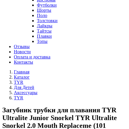
Футболки
Шорты
Поло
Толстовки
Лайкры
Тайтсы
Плавки
Топы
Отзывы
Новости
Оплата и доставка
Контакты
Главная
Каталог
TYR
Для Детей
Аксессуары
TYR
Загубник трубки для плавания TYR
Ultralite Junior Snorkel TYR Ultralite
Snorkel 2.0 Mouth Replaceme (101