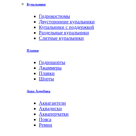
Купальники
Гидрокостюмы
Двусторонние купальники
Купальники с поддержкой
Раздельные купальники
Слитные купальники
Плавки
Гидрошорты
Джаммеры
Плавки
Шорты
Аква Аэробика
Аквагантели
Аквадиски
Акваперчатки
Пояса
Ремни