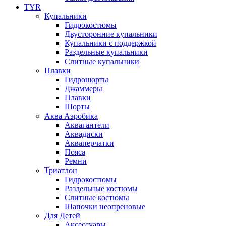
TYR
Купальники
Гидрокостюмы
Двусторонние купальники
Купальники с поддержкой
Раздельные купальники
Слитные купальники
Плавки
Гидрошорты
Джаммеры
Плавки
Шорты
Аква Аэробика
Аквагантели
Аквадиски
Акваперчатки
Пояса
Ремни
Триатлон
Гидрокостюмы
Раздельные костюмы
Слитные костюмы
Шапочки неопреновые
Для Детей
Аксессуары