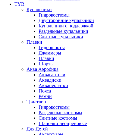
TYR
Купальники
Гидрокостюмы
Двусторонние купальники
Купальники с поддержкой
Раздельные купальники
Слитные купальники
Плавки
Гидрошорты
Джаммеры
Плавки
Шорты
Аква Аэробика
Аквагантели
Аквадиски
Акваперчатки
Пояса
Ремни
Триатлон
Гидрокостюмы
Раздельные костюмы
Слитные костюмы
Шапочки неопреновые
Для Детей
Аксессуары