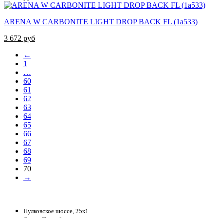
ARENA W CARBONITE LIGHT DROP BACK FL (1a533)
3 672 руб
←
1
…
60
61
62
63
64
65
66
67
68
69
70
→
Пулковское шоссе, 25к1