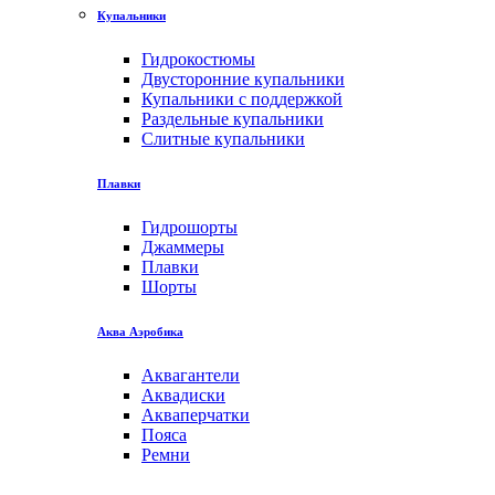
Купальники
Гидрокостюмы
Двусторонние купальники
Купальники с поддержкой
Раздельные купальники
Слитные купальники
Плавки
Гидрошорты
Джаммеры
Плавки
Шорты
Аква Аэробика
Аквагантели
Аквадиски
Акваперчатки
Пояса
Ремни