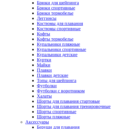
Брюки для шейпинга
Брюки спортивные
Брюки термобелье
Леггинсы
Костюмы для плавания
Костюмы спортивные
Кофты
Кофты термобелье
Купальники пляжные
Купальники спортивные
Купальники детские
Куртки
Майки
Плавки
Плавки детские
Топы для шейпинга
Футболки
Футболки с воротником
Халаты
Шорты для плавания стартовые
Шорты для плавания тренировочные
Шорты спортивные
Шорты пляжные
Аксессуары
Беруши для плавания